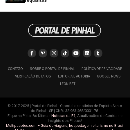
requisitos
CONTATO
SOBRE O PORTAL DE PINHAL
POLÍTICA DE PRIVACIDADE
VERIFICAÇÃO DE FATOS
EDITORIA E AUTORIA
GOOGLE NEWS
LEON BET
© 2017-2025 | Portal de Pinhal - O portal de notícias de Espírito Santo
do Pinhal - SP | CNPJ 32.963.468/0001-78.
Fique na Pista: As Últimas
Notícias da F1
, Atualizações de Corridas e
Insights dos Pilotos!
Multipacotes.com – Guia de viagens, hospedagem e turismo no Brasil