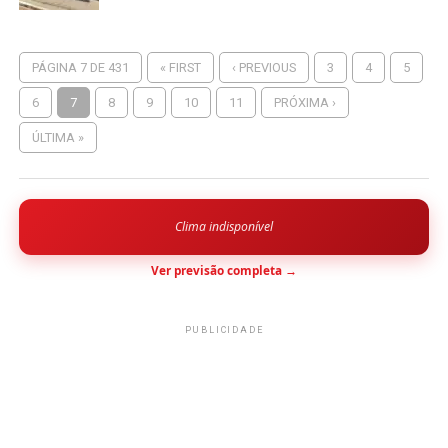
PÁGINA 7 DE 431
« FIRST
‹ PREVIOUS
3
4
5
6
7
8
9
10
11
PRÓXIMA ›
ÚLTIMA »
Clima indisponível
Ver previsão completa →
PUBLICIDADE