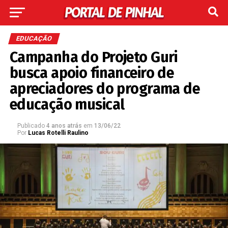
EDUCAÇÃO
Campanha do Projeto Guri
busca apoio financeiro de
apreciadores do programa de
educação musical
Publicado
4 anos atrás
em
13/06/22
Por
Lucas Rotelli Raulino