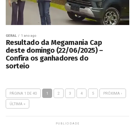
GERAL
1 ano ago
Resultado da Megamania Cap
deste domingo (22/06/2025) –
Confira os ganhadores do
sorteio
PÁGINA 1 DE 40
1
2
3
4
5
PRÓXIMA ›
ÚLTIMA »
PUBLICIDADE