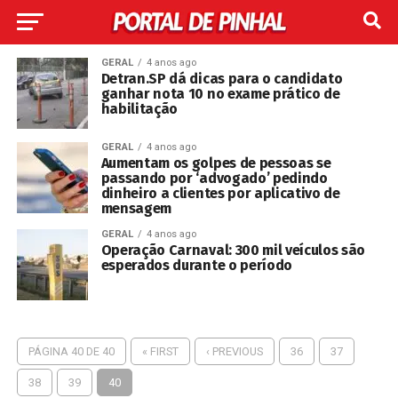
GERAL
4 anos ago
Detran.SP dá dicas para o candidato
ganhar nota 10 no exame prático de
habilitação
GERAL
4 anos ago
Aumentam os golpes de pessoas se
passando por ‘advogado’ pedindo
dinheiro a clientes por aplicativo de
mensagem
GERAL
4 anos ago
Operação Carnaval: 300 mil veículos são
esperados durante o período
PÁGINA 40 DE 40
« FIRST
‹ PREVIOUS
36
37
38
39
40