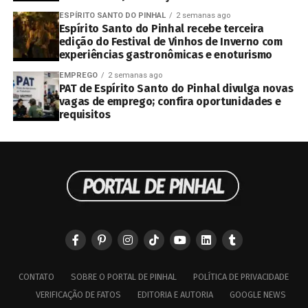
ESPÍRITO SANTO DO PINHAL
2 semanas ago
Espírito Santo do Pinhal recebe terceira
edição do Festival de Vinhos de Inverno com
experiências gastronômicas e enoturismo
EMPREGO
2 semanas ago
PAT de Espírito Santo do Pinhal divulga novas
vagas de emprego; confira oportunidades e
requisitos
CONTATO
SOBRE O PORTAL DE PINHAL
POLÍTICA DE PRIVACIDADE
VERIFICAÇÃO DE FATOS
EDITORIA E AUTORIA
GOOGLE NEWS