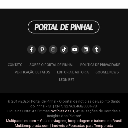
CONTATO
SOBRE O PORTAL DE PINHAL
POLÍTICA DE PRIVACIDADE
VERIFICAÇÃO DE FATOS
EDITORIA E AUTORIA
GOOGLE NEWS
LEON BET
© 2017-2025 | Portal de Pinhal - O portal de notícias de Espírito Santo
do Pinhal - SP | CNPJ 32.963.468/0001-78.
Fique na Pista: As Últimas
Notícias da F1
, Atualizações de Corridas e
Insights dos Pilotos!
Multipacotes.com – Guia de viagens, hospedagem e turismo no Brasil
Multitemporada.com | Imóveis e Pousadas para Temporada