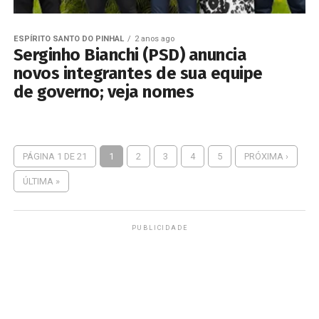
ESPÍRITO SANTO DO PINHAL
2 anos ago
Serginho Bianchi (PSD) anuncia
novos integrantes de sua equipe
de governo; veja nomes
PÁGINA 1 DE 21
1
2
3
4
5
PRÓXIMA ›
ÚLTIMA »
PUBLICIDADE