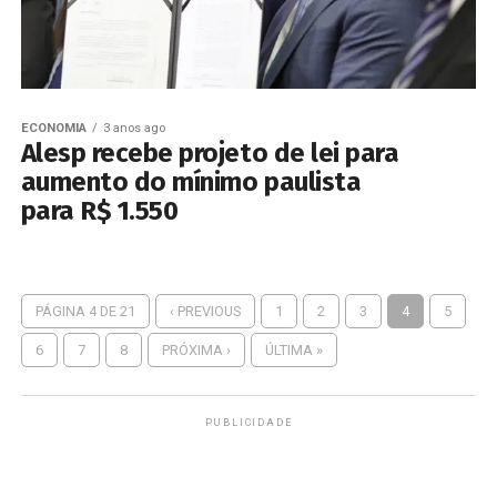
ECONOMIA
3 anos ago
Alesp recebe projeto de lei para
aumento do mínimo paulista
para R$ 1.550
PÁGINA 4 DE 21
‹ PREVIOUS
1
2
3
4
5
6
7
8
PRÓXIMA ›
ÚLTIMA »
PUBLICIDADE