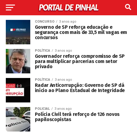
CONCURSO
3 anos ago
Governo de SP reforça educação e
segurança com mais de 33,5 mil vagas em
concursos
POLÍTICA
3 anos ago
Governador reforça compromisso de SP
para multiplicar parcerias com setor
privado
POLÍTICA
3 anos ago
Radar Anticorrupção: Governo de SP dá
início ao Plano Estadual de Integridade
POLICIAL
3 anos ago
Polícia Civil terá reforço de 126 novos
papiloscopistas