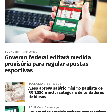
ECONOMIA
3 anos ago
Governo federal editará medida
provisória para regular apostas
esportivas
ECONOMIA
3 anos ago
Alesp aprova salário mínimo paulista de
R$ 1.550 e inclui categoria de cuidadores
de idosos
POLÍTICA
3 anos ago