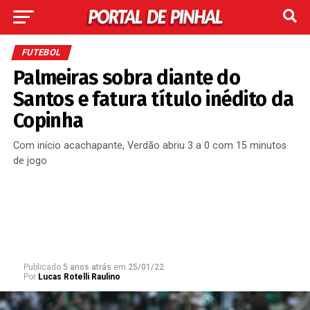
FUTEBOL
Palmeiras sobra diante do
Santos e fatura título inédito da
Copinha
Com início acachapante, Verdão abriu 3 a 0 com 15 minutos
de jogo
Publicado
5 anos atrás
em
25/01/22
Por
Lucas Rotelli Raulino