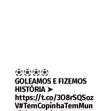
GOLEAMOS E FIZEMOS
HISTÓRIA ➤
https://t.co/3O8rSQSoz
V
#TemCopinhaTemMun