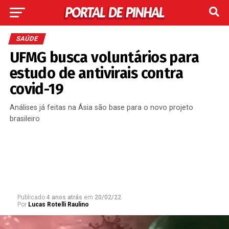
SAÚDE
UFMG busca voluntários para
estudo de antivirais contra
covid-19
Análises já feitas na Ásia são base para o novo projeto
brasileiro
Publicado
4 anos atrás
em
20/02/22
Por
Lucas Rotelli Raulino