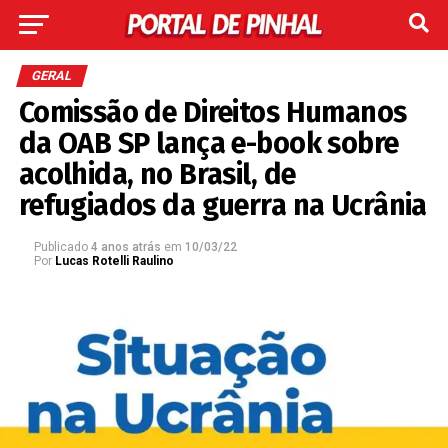
GERAL
Comissão de Direitos Humanos
da OAB SP lança e-book sobre
acolhida, no Brasil, de
refugiados da guerra na Ucrânia
Publicado
4 anos atrás
em
10/03/22
Por
Lucas Rotelli Raulino