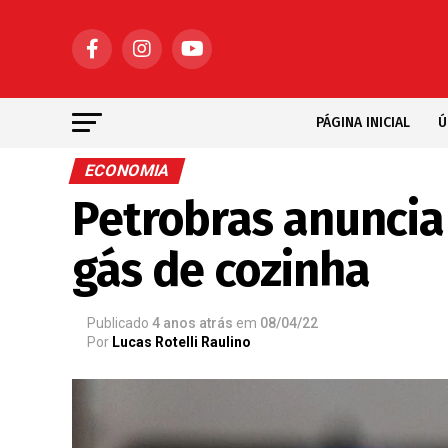
PÁGINA INICIAL
Ú
ECONOMIA
Petrobras anuncia
gás de cozinha
Publicado
4 anos atrás
em
08/04/22
Por
Lucas Rotelli Raulino