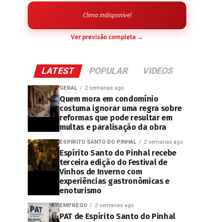
Clima indisponível
Ver previsão completa →
LATEST
POPULAR
VIDEOS
GERAL
2 semanas ago
Quem mora em condomínio
costuma ignorar uma regra sobre
reformas que pode resultar em
multas e paralisação da obra
ESPÍRITO SANTO DO PINHAL
2 semanas ago
Espírito Santo do Pinhal recebe
terceira edição do Festival de
Vinhos de Inverno com
experiências gastronômicas e
enoturismo
EMPREGO
2 semanas ago
PAT de Espírito Santo do Pinhal