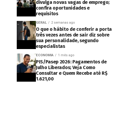
divulga novas vagas de emprego;
confira oportunidades e
requisitos
GERAL
2 semanas ago
O que o hábito de conferir a porta
três vezes antes de sair diz sobre
sua personalidade, segundo
especialistas
ECONOMIA
1 mês ago
PIS/Pasep 2026: Pagamentos de
Julho Liberados; Veja Como
Consultar e Quem Recebe até R$
1.621,00