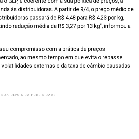
a o GLP, e coerente com a sua política de preços, a
da às distribuidoras. A partir de 9/4, o preço médio de
tribuidoras passará de R$ 4,48 para R$ 4,23 por kg,
etindo redução média de R$ 3,27 por 13 kg”, informou a
u seu compromisso com a prática de preços
 mercado, ao mesmo tempo em que evita o repasse
s volatilidades externas e da taxa de câmbio causadas
INUA DEPOIS DA PUBLICIDADE