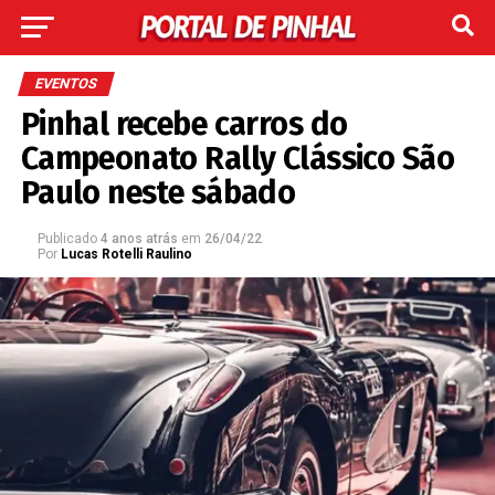
EVENTOS
Pinhal recebe carros do
Campeonato Rally Clássico São
Paulo neste sábado
Publicado
4 anos atrás
em
26/04/22
Por
Lucas Rotelli Raulino