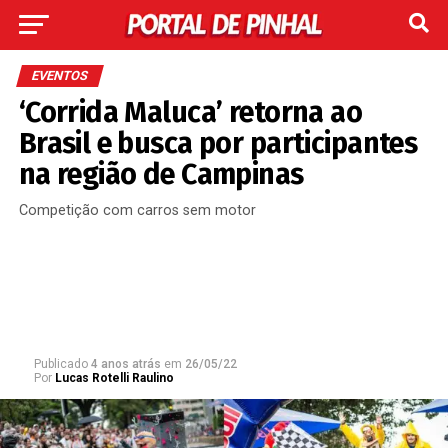
EVENTOS
‘Corrida Maluca’ retorna ao
Brasil e busca por participantes
na região de Campinas
Competição com carros sem motor
Publicado
4 anos atrás
em
26/05/22
Por
Lucas Rotelli Raulino