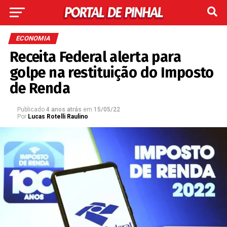
ECONOMIA
Receita Federal alerta para
golpe na restituição do Imposto
de Renda
Publicado
4 anos atrás
em
15/05/22
Por
Lucas Rotelli Raulino