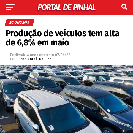
ECONOMIA
Produção de veículos tem alta
de 6,8% em maio
Publicado
4 anos atrás
em
07/06/22
Por
Lucas Rotelli Raulino