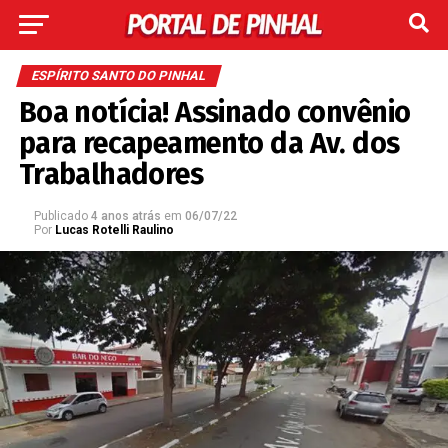
ESPÍRITO SANTO DO PINHAL
Boa notícia! Assinado convênio
para recapeamento da Av. dos
Trabalhadores
Publicado
4 anos atrás
em
06/07/22
Por
Lucas Rotelli Raulino