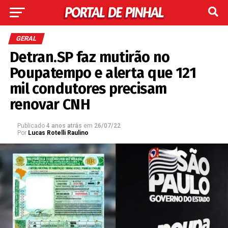
GERAL
Detran.SP faz mutirão no
Poupatempo e alerta que 121
mil condutores precisam
renovar CNH
Publicado
4 anos atrás
em
26/07/22
Por
Lucas Rotelli Raulino