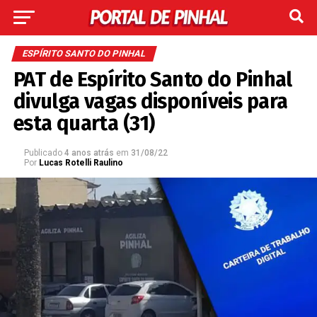
ESPÍRITO SANTO DO PINHAL
PAT de Espírito Santo do Pinhal
divulga vagas disponíveis para
esta quarta (31)
Publicado
4 anos atrás
em
31/08/22
Por
Lucas Rotelli Raulino