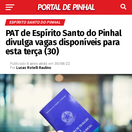
ESPÍRITO SANTO DO PINHAL
PAT de Espírito Santo do Pinhal
divulga vagas disponíveis para
esta terça (30)
Publicado
4 anos atrás
em
30/08/22
Por
Lucas Rotelli Raulino