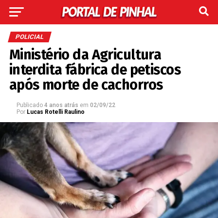
POLICIAL
Ministério da Agricultura
interdita fábrica de petiscos
após morte de cachorros
Publicado
4 anos atrás
em
02/09/22
Por
Lucas Rotelli Raulino