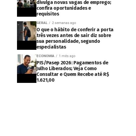
divulga novas vagas de emprego;
confira oportunidades e
requisitos
GERAL
2 semanas ago
O que o hábito de conferir a porta
três vezes antes de sair diz sobre
sua personalidade, segundo
especialistas
ECONOMIA
1 mês ago
PIS/Pasep 2026: Pagamentos de
Julho Liberados; Veja Como
Consultar e Quem Recebe até R$
1.621,00