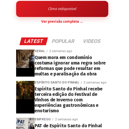
Clima indisponível
Ver previsão completa →
LATEST
POPULAR
VIDEOS
GERAL
2 semanas ago
Quem mora em condomínio
costuma ignorar uma regra sobre
reformas que pode resultar em
multas e paralisação da obra
ESPÍRITO SANTO DO PINHAL
2 semanas ago
Espírito Santo do Pinhal recebe
terceira edição do Festival de
Vinhos de Inverno com
experiências gastronômicas e
enoturismo
EMPREGO
2 semanas ago
PAT de Espírito Santo do Pinhal