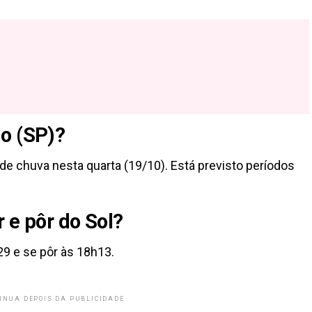
o (SP)?
de chuva nesta quarta (19/10). Está previsto períodos
 e pôr do Sol?
9 e se pôr às 18h13.
INUA DEPOIS DA PUBLICIDADE