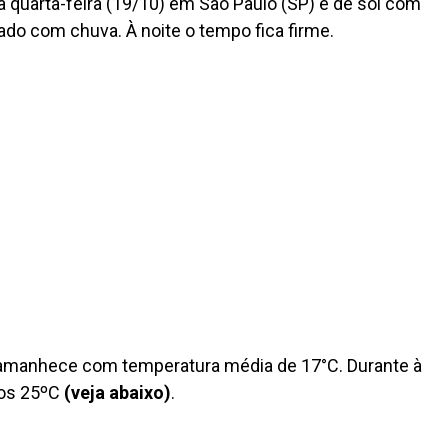
a quarta-feira (19/10) em São Paulo (SP) é de sol com
do com chuva. À noite o tempo fica firme.
 amanhece com temperatura média de 17°C. Durante à
 os 25ºC
(veja abaixo)
.