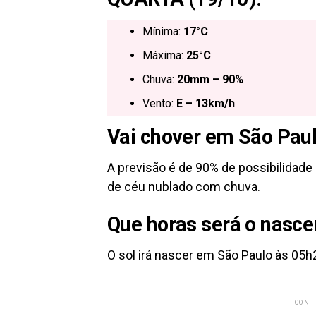
Mínima:
17°C
Máxima:
25°C
Chuva:
20mm – 90%
Vento:
E – 13km/h
Vai chover em São Paul
A previsão é de
90% de possibilidade 
de céu nublado com chuva.
Que horas será o nascer
O sol irá nascer em São Paulo às
05h2
CONT