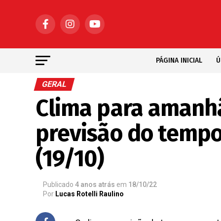
PÁGINA INICIAL
Ú
GERAL
Clima para amanhã
previsão do tempo
(19/10)
Publicado
4 anos atrás
em
18/10/22
Por
Lucas Rotelli Raulino