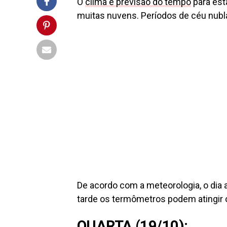
O
clima e previsão do tempo
para est
muitas nuvens. Períodos de céu nubla
De acordo com a meteorologia, o dia
tarde os termômetros podem atingir
QUARTA (19/10):