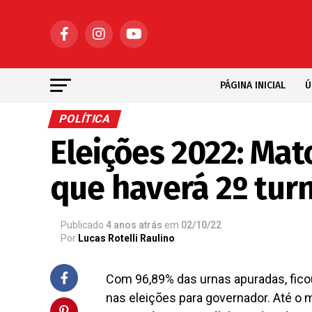
PÁGINA INICIAL
Ú
POLÍTICA
Eleições 2022: Mat
que haverá 2º tur
Publicado
4 anos atrás
em
02/10/22
Por
Lucas Rotelli Raulino
Com 96,89% das urnas apuradas, fico
nas eleições para governador. Até o 