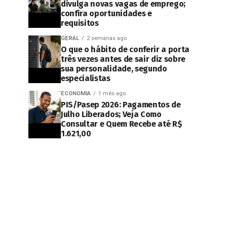
divulga novas vagas de emprego;
confira oportunidades e
requisitos
GERAL
2 semanas ago
O que o hábito de conferir a porta
três vezes antes de sair diz sobre
sua personalidade, segundo
especialistas
ECONOMIA
1 mês ago
PIS/Pasep 2026: Pagamentos de
Julho Liberados; Veja Como
Consultar e Quem Recebe até R$
1.621,00