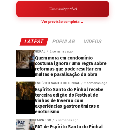
Clima indisponível
Ver previsão completa →
LATEST
POPULAR
VIDEOS
GERAL
2 semanas ago
Quem mora em condomínio
costuma ignorar uma regra sobre
reformas que pode resultar em
multas e paralisação da obra
ESPÍRITO SANTO DO PINHAL
2 semanas ago
Espírito Santo do Pinhal recebe
terceira edição do Festival de
Vinhos de Inverno com
experiências gastronômicas e
enoturismo
EMPREGO
2 semanas ago
PAT de Espírito Santo do Pinhal