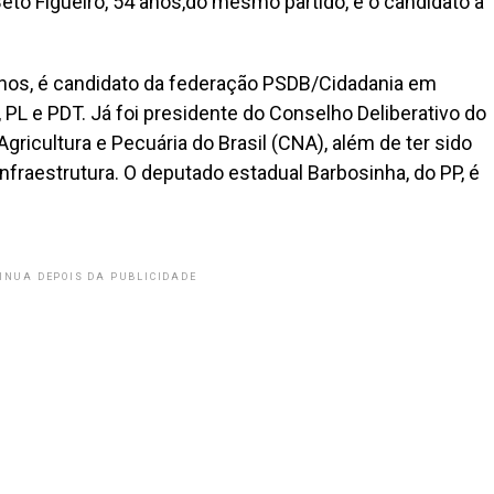
eto Figueiró, 54 anos,do mesmo partido, é o candidato a
anos, é candidato da federação PSDB/Cidadania em
 PL e PDT. Já foi presidente do Conselho Deliberativo do
gricultura e Pecuária do Brasil (CNA), além de ter sido
nfraestrutura. O deputado estadual Barbosinha, do PP, é
INUA DEPOIS DA PUBLICIDADE