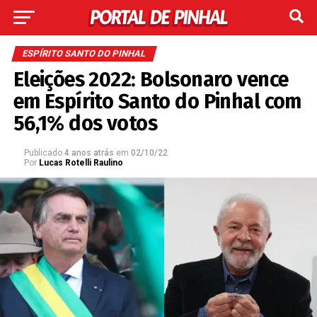
ESPÍRITO SANTO DO PINHAL
Eleições 2022: Bolsonaro vence
em Espírito Santo do Pinhal com
56,1% dos votos
Publicado
4 anos atrás
em
02/10/22
Por
Lucas Rotelli Raulino