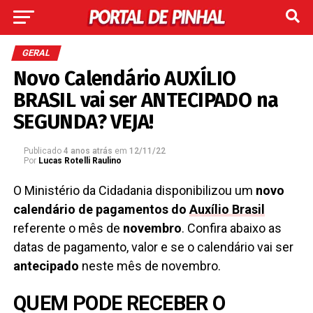
GERAL
Novo Calendário AUXÍLIO
BRASIL vai ser ANTECIPADO na
SEGUNDA? VEJA!
Publicado
4 anos atrás
em
12/11/22
Por
Lucas Rotelli Raulino
O Ministério da Cidadania disponibilizou um
novo
calendário de pagamentos do
Auxílio Brasil
referente o mês de
novembro
. Confira abaixo as
datas de pagamento, valor e se o calendário vai ser
antecipado
neste mês de novembro.
QUEM PODE RECEBER O