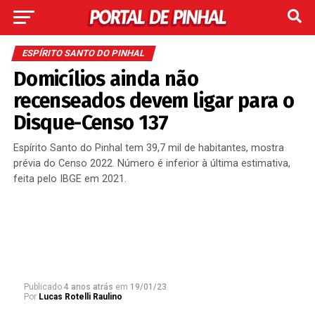
ESPÍRITO SANTO DO PINHAL
Domicílios ainda não
recenseados devem ligar para o
Disque-Censo 137
Espírito Santo do Pinhal tem 39,7 mil de habitantes, mostra
prévia do Censo 2022. Número é inferior à última estimativa,
feita pelo IBGE em 2021.
Publicado
4 anos atrás
em
19/01/23
Por
Lucas Rotelli Raulino