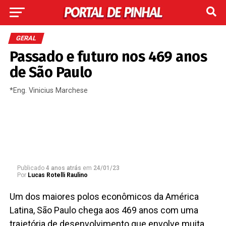
GERAL
Passado e futuro nos 469 anos
de São Paulo
*Eng. Vinicius Marchese
Publicado
4 anos atrás
em
24/01/23
Por
Lucas Rotelli Raulino
Um dos maiores polos econômicos da América
Latina, São Paulo chega aos 469 anos com uma
trajetória de desenvolvimento que envolve muita