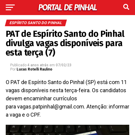
ESPÍRITO SANTO DO PINHAL
PAT de Espírito Santo do Pinhal
divulga vagas disponíveis para
esta terça (7)
Publicado
4 anos atrás
em
07/02/23
Por
Lucas Rotelli Raulino
O PAT de Espírito Santo do Pinhal (SP) está com 11
vagas disponíveis nesta terça-feira. Os candidatos
devem encaminhar currículos
para vagas.patpinhal@gmail.com. Atenção: informar
a vaga e o CPF.