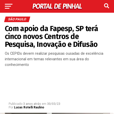
SÃO PAULO
Com apoio da Fapesp, SP terá
cinco novos Centros de
Pesquisa, Inovação e Difusão
Os CEPIDs devem realizar pesquisas ousadas de excelência
internacional em temas relevantes em sua área do
conhecimento
Publicado
3 anos atrás
em
30/03/23
Por
Lucas Rotelli Raulino