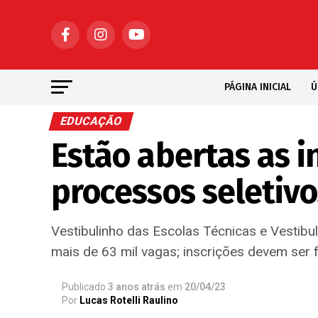
PÁGINA INICIAL
Ú
EDUCAÇÃO
Estão abertas as i
processos seletivo
Vestibulinho das Escolas Técnicas e Vestibu
mais de 63 mil vagas; inscrições devem ser fe
Publicado
3 anos atrás
em
20/04/23
Por
Lucas Rotelli Raulino