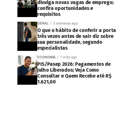
divulga novas vagas de emprego;
confira oportunidades e
requisitos
GERAL
2 semanas ago
O que o hábito de conferir a porta
três vezes antes de sair diz sobre
sua personalidade, segundo
especialistas
ECONOMIA
1 mês ago
PIS/Pasep 2026: Pagamentos de
Julho Liberados; Veja Como
Consultar e Quem Recebe até R$
1.621,00