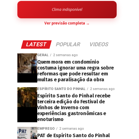
Clima indisponível
Ver previsão completa →
LATEST
POPULAR
VIDEOS
GERAL
2 semanas ago
Quem mora em condomínio
costuma ignorar uma regra sobre
reformas que pode resultar em
multas e paralisação da obra
ESPÍRITO SANTO DO PINHAL
2 semanas ago
Espírito Santo do Pinhal recebe
terceira edição do Festival de
Vinhos de Inverno com
experiências gastronômicas e
enoturismo
EMPREGO
2 semanas ago
PAT de Espírito Santo do Pinhal