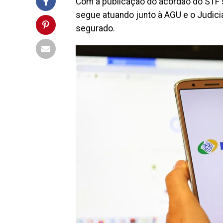
Com a publicação do acórdão do STF s
segue atuando junto à AGU e o Judici
segurado.