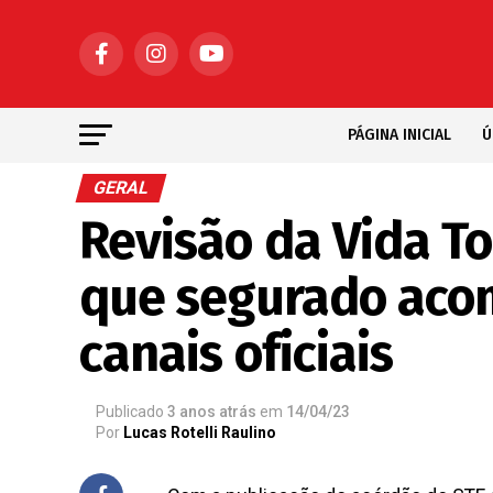
PÁGINA INICIAL
Ú
GERAL
Revisão da Vida T
que segurado aco
canais oficiais
Publicado
3 anos atrás
em
14/04/23
Por
Lucas Rotelli Raulino