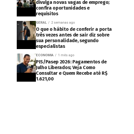
divulga novas vagas de emprego;
confira oportunidades e
requisitos
GERAL
2 semanas ago
O que o hábito de conferir a porta
três vezes antes de sair diz sobre
sua personalidade, segundo
especialistas
ECONOMIA
1 mês ago
PIS/Pasep 2026: Pagamentos de
Julho Liberados; Veja Como
Consultar e Quem Recebe até R$
1.621,00