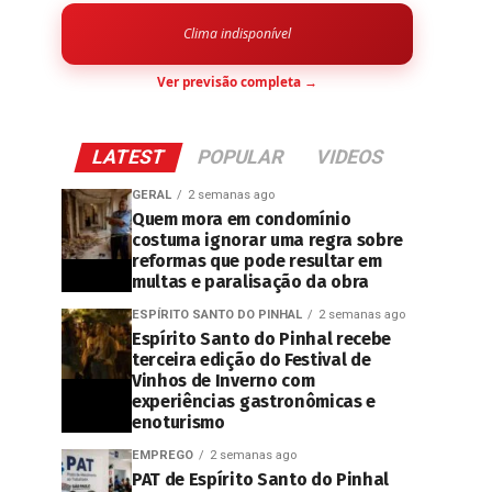
Clima indisponível
Ver previsão completa →
LATEST
POPULAR
VIDEOS
GERAL
2 semanas ago
Quem mora em condomínio
costuma ignorar uma regra sobre
reformas que pode resultar em
multas e paralisação da obra
ESPÍRITO SANTO DO PINHAL
2 semanas ago
Espírito Santo do Pinhal recebe
terceira edição do Festival de
Vinhos de Inverno com
experiências gastronômicas e
enoturismo
EMPREGO
2 semanas ago
PAT de Espírito Santo do Pinhal