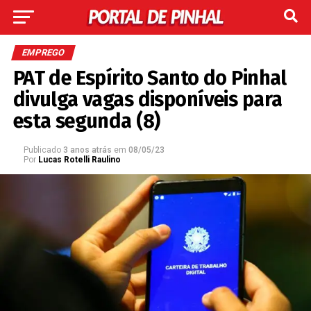
EMPREGO
PAT de Espírito Santo do Pinhal
divulga vagas disponíveis para
esta segunda (8)
Publicado
3 anos atrás
em
08/05/23
Por
Lucas Rotelli Raulino