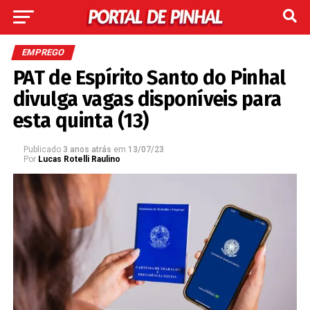
EMPREGO
PAT de Espírito Santo do Pinhal
divulga vagas disponíveis para
esta quinta (13)
Publicado
3 anos atrás
em
13/07/23
Por
Lucas Rotelli Raulino