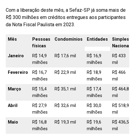
Com a liberação deste mês, a Sefaz-SP já soma mais de
R$ 300 milhões em créditos entregues aos participantes
da Nota Fiscal Paulista em 2023.
Mês
Pessoas
Condomínios
Entidades
Simples
físicas
Nacional
Janeiro
R$ 14,9
R$ 17,6 mil
R$ 16,9
R$ 433
milhões
milhões
mil
Fevereiro
R$ 16,7
R$ 22,9 mil
R$ 18,9
R$ 466
milhões
milhões
mil
Março
R$ 15,4
R$ 35,1 mil
R$ 17,4
R$ 464,8
milhões
milhões
mil
Abril
R$ 27,9
R$ 32,6 mil
R$ 30,0
R$ 518,9
milhões
milhões
mil
Maio
R$ 16,8
R$ 19,3 mil
R$ 19,6
R$ 436,5
milhões
milhões
mil