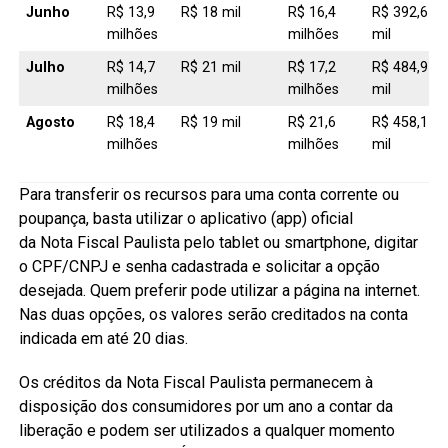
Junho
R$ 13,9
R$ 18 mil
R$ 16,4
R$ 392,6
milhões
milhões
mil
Julho
R$ 14,7
R$ 21 mil
R$ 17,2
R$ 484,9
milhões
milhões
mil
Agosto
R$ 18,4
R$ 19 mil
R$ 21,6
R$ 458,1
milhões
milhões
mil
Para transferir os recursos para uma conta corrente ou
poupança, basta utilizar o aplicativo (app) oficial
da Nota Fiscal Paulista pelo tablet ou smartphone, digitar
o CPF/CNPJ e senha cadastrada e solicitar a opção
desejada. Quem preferir pode utilizar a página na internet.
Nas duas opções, os valores serão creditados na conta
indicada em até 20 dias.
Os créditos da Nota Fiscal Paulista permanecem à
disposição dos consumidores por um ano a contar da
liberação e podem ser utilizados a qualquer momento