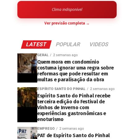
Clima indisponível
Ver previsão completa →
LATEST
POPULAR
VIDEOS
GERAL
2 semanas ago
Quem mora em condomínio
costuma ignorar uma regra sobre
reformas que pode resultar em
multas e paralisação da obra
ESPÍRITO SANTO DO PINHAL
2 semanas ago
Espírito Santo do Pinhal recebe
terceira edição do Festival de
Vinhos de Inverno com
experiências gastronômicas e
enoturismo
EMPREGO
2 semanas ago
PAT de Espírito Santo do Pinhal