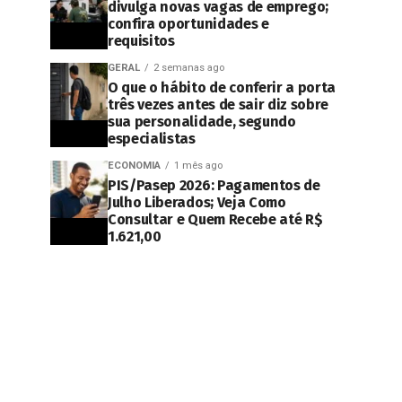
divulga novas vagas de emprego;
confira oportunidades e
requisitos
GERAL
2 semanas ago
O que o hábito de conferir a porta
três vezes antes de sair diz sobre
sua personalidade, segundo
especialistas
ECONOMIA
1 mês ago
PIS/Pasep 2026: Pagamentos de
Julho Liberados; Veja Como
Consultar e Quem Recebe até R$
1.621,00