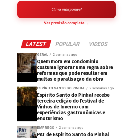
Clima indisponível
Ver previsão completa →
LATEST
POPULAR
VIDEOS
GERAL
2 semanas ago
Quem mora em condomínio
costuma ignorar uma regra sobre
reformas que pode resultar em
multas e paralisação da obra
ESPÍRITO SANTO DO PINHAL
2 semanas ago
Espírito Santo do Pinhal recebe
terceira edição do Festival de
Vinhos de Inverno com
experiências gastronômicas e
enoturismo
EMPREGO
2 semanas ago
PAT de Espírito Santo do Pinhal