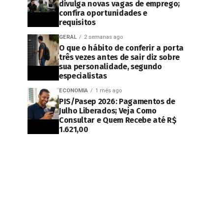
divulga novas vagas de emprego;
confira oportunidades e
requisitos
GERAL
2 semanas ago
O que o hábito de conferir a porta
três vezes antes de sair diz sobre
sua personalidade, segundo
especialistas
ECONOMIA
1 mês ago
PIS/Pasep 2026: Pagamentos de
Julho Liberados; Veja Como
Consultar e Quem Recebe até R$
1.621,00