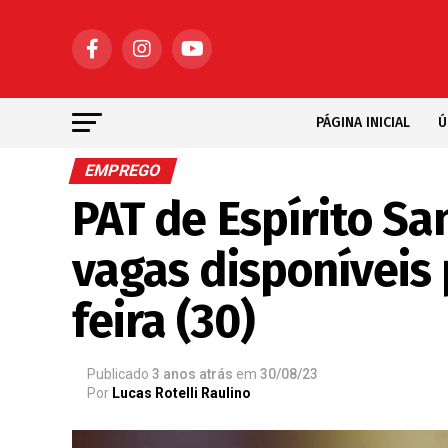
PÁGINA INICIAL
Ú
EMPREGO
PAT de Espírito Sa
vagas disponíveis 
feira (30)
Publicado
3 anos atrás
em
30/08/23
Por
Lucas Rotelli Raulino