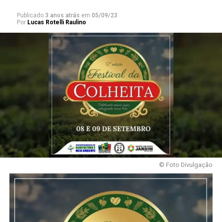
Publicado
3 anos atrás
em
05/09/23
Por
Lucas Rotelli Raulino
© Foto Divulgação