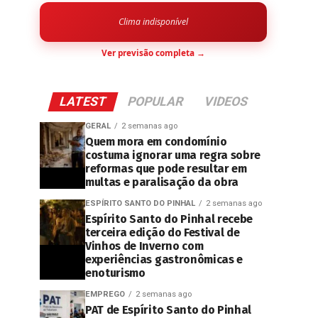
Clima indisponível
Ver previsão completa →
LATEST
POPULAR
VIDEOS
GERAL
2 semanas ago
Quem mora em condomínio
costuma ignorar uma regra sobre
reformas que pode resultar em
multas e paralisação da obra
ESPÍRITO SANTO DO PINHAL
2 semanas ago
Espírito Santo do Pinhal recebe
terceira edição do Festival de
Vinhos de Inverno com
experiências gastronômicas e
enoturismo
EMPREGO
2 semanas ago
PAT de Espírito Santo do Pinhal