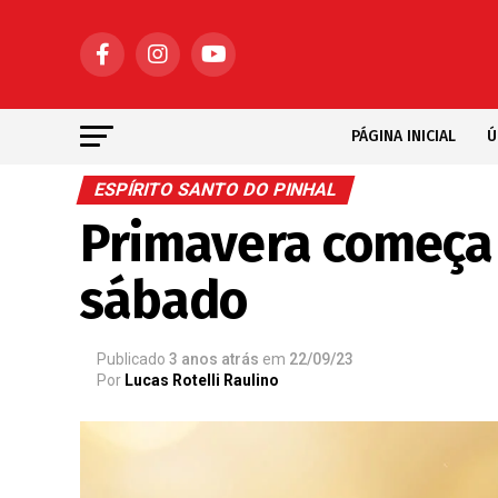
PÁGINA INICIAL
Ú
ESPÍRITO SANTO DO PINHAL
Primavera começa
sábado
Publicado
3 anos atrás
em
22/09/23
Por
Lucas Rotelli Raulino