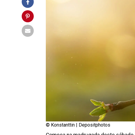
© Konstanttin |
Depositphotos
Começa na madrugada deste sábado (