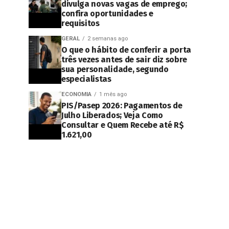
divulga novas vagas de emprego;
confira oportunidades e
requisitos
GERAL
2 semanas ago
O que o hábito de conferir a porta
três vezes antes de sair diz sobre
sua personalidade, segundo
especialistas
ECONOMIA
1 mês ago
PIS/Pasep 2026: Pagamentos de
Julho Liberados; Veja Como
Consultar e Quem Recebe até R$
1.621,00