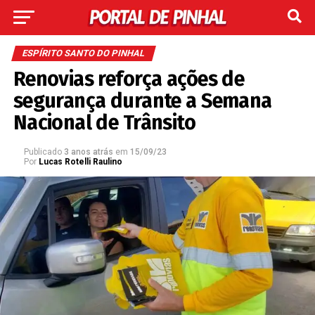
ESPÍRITO SANTO DO PINHAL
Renovias reforça ações de
segurança durante a Semana
Nacional de Trânsito
Publicado
3 anos atrás
em
15/09/23
Por
Lucas Rotelli Raulino