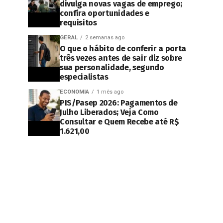
divulga novas vagas de emprego;
confira oportunidades e
requisitos
GERAL
2 semanas ago
O que o hábito de conferir a porta
três vezes antes de sair diz sobre
sua personalidade, segundo
especialistas
ECONOMIA
1 mês ago
PIS/Pasep 2026: Pagamentos de
Julho Liberados; Veja Como
Consultar e Quem Recebe até R$
1.621,00