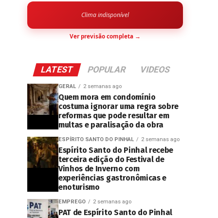
Clima indisponível
Ver previsão completa →
LATEST
POPULAR
VIDEOS
GERAL
2 semanas ago
Quem mora em condomínio
costuma ignorar uma regra sobre
reformas que pode resultar em
multas e paralisação da obra
ESPÍRITO SANTO DO PINHAL
2 semanas ago
Espírito Santo do Pinhal recebe
terceira edição do Festival de
Vinhos de Inverno com
experiências gastronômicas e
enoturismo
EMPREGO
2 semanas ago
PAT de Espírito Santo do Pinhal