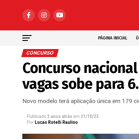
PÁGINA INICIAL
Ú
CONCURSO
Concurso nacional
vagas sobe para 6.
Novo modelo terá aplicação única em 179 c
Publicado
3 anos atrás
em
21/10/23
Por
Lucas Rotelli Raulino