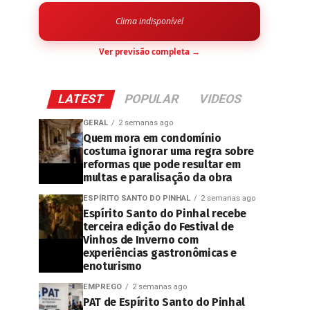
Clima indisponível
Ver previsão completa →
LATEST
POPULAR
VIDEOS
GERAL
2 semanas ago
Quem mora em condomínio
costuma ignorar uma regra sobre
reformas que pode resultar em
multas e paralisação da obra
ESPÍRITO SANTO DO PINHAL
2 semanas ago
Espírito Santo do Pinhal recebe
terceira edição do Festival de
Vinhos de Inverno com
experiências gastronômicas e
enoturismo
EMPREGO
2 semanas ago
PAT de Espírito Santo do Pinhal