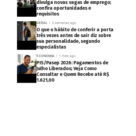
divulga novas vagas de emprego;
confira oportunidades e
requisitos
GERAL
2 semanas ago
O que o hábito de conferir a porta
três vezes antes de sair diz sobre
sua personalidade, segundo
especialistas
ECONOMIA
1 mês ago
PIS/Pasep 2026: Pagamentos de
Julho Liberados; Veja Como
Consultar e Quem Recebe até R$
1.621,00