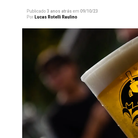
Publicado
3 anos atrás
em
09/10/23
Por
Lucas Rotelli Raulino