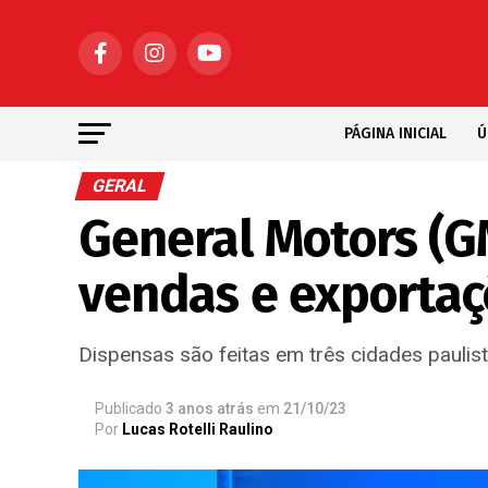
PÁGINA INICIAL
Ú
GERAL
General Motors (G
vendas e exportaç
Dispensas são feitas em três cidades paulis
Publicado
3 anos atrás
em
21/10/23
Por
Lucas Rotelli Raulino