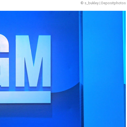
© s_bukley | Depositphotos