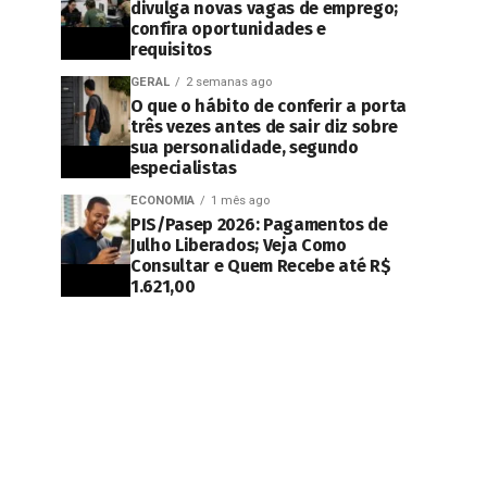
divulga novas vagas de emprego;
confira oportunidades e
requisitos
GERAL
2 semanas ago
O que o hábito de conferir a porta
três vezes antes de sair diz sobre
sua personalidade, segundo
especialistas
ECONOMIA
1 mês ago
PIS/Pasep 2026: Pagamentos de
Julho Liberados; Veja Como
Consultar e Quem Recebe até R$
1.621,00