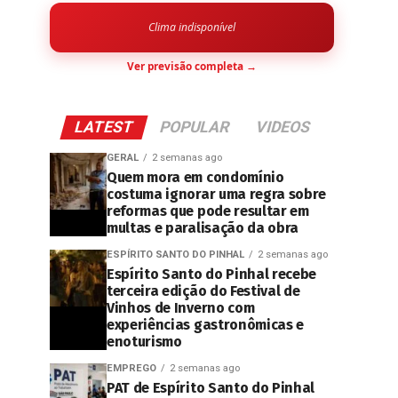
Clima indisponível
Ver previsão completa →
LATEST
POPULAR
VIDEOS
GERAL
2 semanas ago
Quem mora em condomínio
costuma ignorar uma regra sobre
reformas que pode resultar em
multas e paralisação da obra
ESPÍRITO SANTO DO PINHAL
2 semanas ago
Espírito Santo do Pinhal recebe
terceira edição do Festival de
Vinhos de Inverno com
experiências gastronômicas e
enoturismo
EMPREGO
2 semanas ago
PAT de Espírito Santo do Pinhal