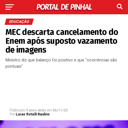
EDUCAÇÃO
MEC descarta cancelamento do
Enem após suposto vazamento
de imagens
Ministro diz que balanço foi positivo e que “ocorrências são
pontuais”
Publicado
3 anos atrás
em
06/11/23
Por
Lucas Rotelli Raulino