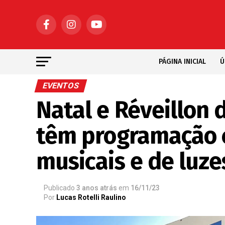
PÁGINA INICIAL
Ú
EVENTOS
Natal e Réveillon 
têm programação 
musicais e de luze
Publicado
3 anos atrás
em
16/11/23
Por
Lucas Rotelli Raulino