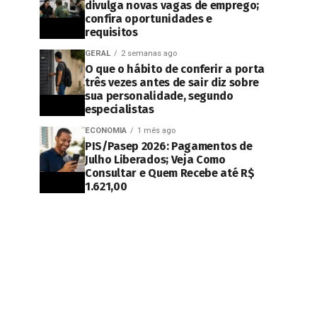
divulga novas vagas de emprego;
confira oportunidades e
requisitos
GERAL
2 semanas ago
O que o hábito de conferir a porta
três vezes antes de sair diz sobre
sua personalidade, segundo
especialistas
ECONOMIA
1 mês ago
PIS/Pasep 2026: Pagamentos de
Julho Liberados; Veja Como
Consultar e Quem Recebe até R$
1.621,00