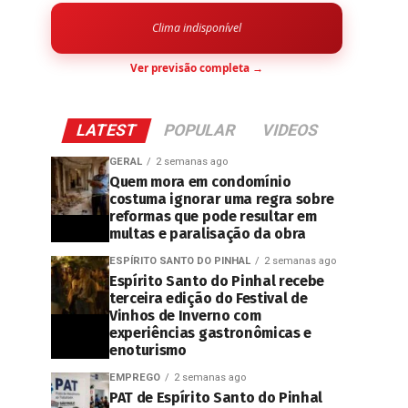
Clima indisponível
Ver previsão completa →
LATEST
POPULAR
VIDEOS
GERAL
2 semanas ago
Quem mora em condomínio
costuma ignorar uma regra sobre
reformas que pode resultar em
multas e paralisação da obra
ESPÍRITO SANTO DO PINHAL
2 semanas ago
Espírito Santo do Pinhal recebe
terceira edição do Festival de
Vinhos de Inverno com
experiências gastronômicas e
enoturismo
EMPREGO
2 semanas ago
PAT de Espírito Santo do Pinhal