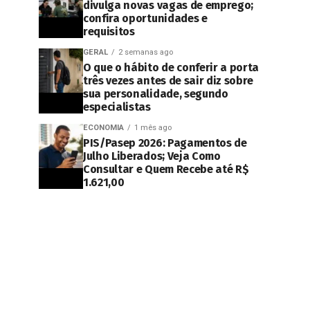
divulga novas vagas de emprego;
confira oportunidades e
requisitos
GERAL
2 semanas ago
O que o hábito de conferir a porta
três vezes antes de sair diz sobre
sua personalidade, segundo
especialistas
ECONOMIA
1 mês ago
PIS/Pasep 2026: Pagamentos de
Julho Liberados; Veja Como
Consultar e Quem Recebe até R$
1.621,00