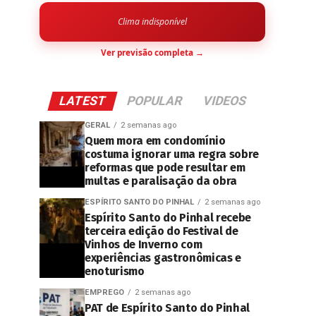
Clima indisponível
Ver previsão completa →
LATEST
POPULAR
VIDEOS
GERAL
2 semanas ago
Quem mora em condomínio
costuma ignorar uma regra sobre
reformas que pode resultar em
multas e paralisação da obra
ESPÍRITO SANTO DO PINHAL
2 semanas ago
Espírito Santo do Pinhal recebe
terceira edição do Festival de
Vinhos de Inverno com
experiências gastronômicas e
enoturismo
EMPREGO
2 semanas ago
PAT de Espírito Santo do Pinhal