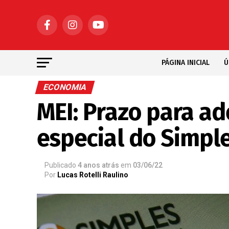
PÁGINA INICIAL
Ú
ECONOMIA
MEI: Prazo para ad
especial do Simpl
Publicado
4 anos atrás
em
03/06/22
Por
Lucas Rotelli Raulino