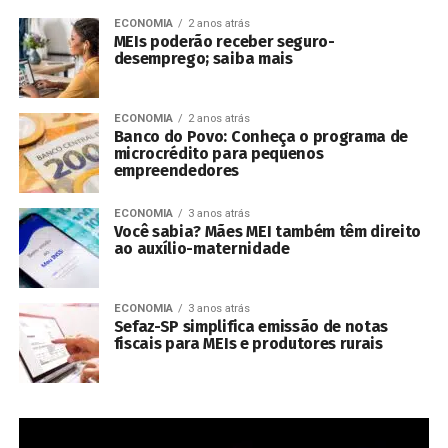
ECONOMIA
2 anos atrás
MEIs poderão receber seguro-
desemprego; saiba mais
ECONOMIA
2 anos atrás
Banco do Povo: Conheça o programa de
microcrédito para pequenos
empreendedores
ECONOMIA
3 anos atrás
Você sabia? Mães MEI também têm direito
ao auxílio-maternidade
ECONOMIA
3 anos atrás
Sefaz-SP simplifica emissão de notas
fiscais para MEIs e produtores rurais