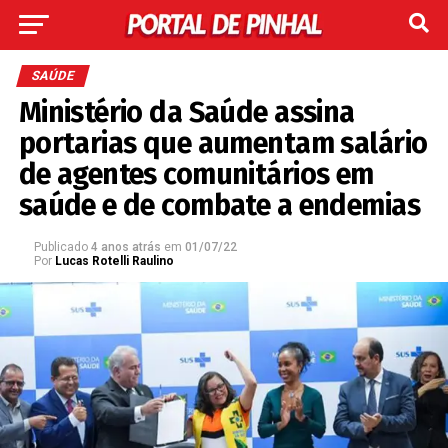
SAÚDE
Ministério da Saúde assina
portarias que aumentam salário
de agentes comunitários em
saúde e de combate a endemias
Publicado
4 anos atrás
em
01/07/22
Por
Lucas Rotelli Raulino