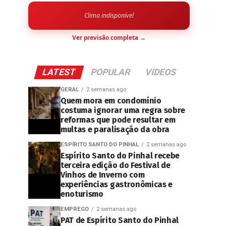
Clima indisponível
Ver previsão completa →
LATEST
POPULAR
VIDEOS
GERAL
2 semanas ago
Quem mora em condomínio
costuma ignorar uma regra sobre
reformas que pode resultar em
multas e paralisação da obra
ESPÍRITO SANTO DO PINHAL
2 semanas ago
Espírito Santo do Pinhal recebe
terceira edição do Festival de
Vinhos de Inverno com
experiências gastronômicas e
enoturismo
EMPREGO
2 semanas ago
PAT de Espírito Santo do Pinhal