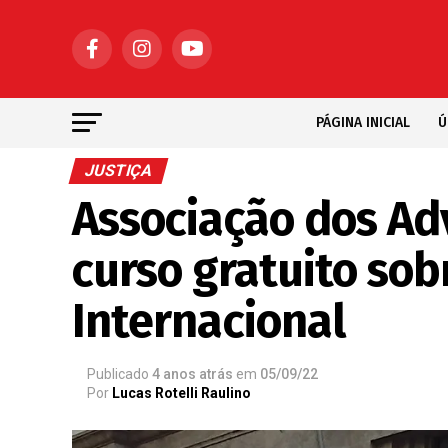
PÁGINA INICIAL
Ú
JUSTIÇA
Associação dos A
curso gratuito sob
Internacional
Publicado
4 anos atrás
em
05/09/22
Por
Lucas Rotelli Raulino