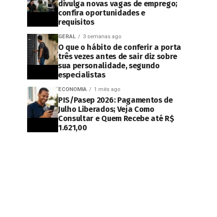
divulga novas vagas de emprego;
confira oportunidades e
requisitos
GERAL
3 semanas ago
O que o hábito de conferir a porta
três vezes antes de sair diz sobre
sua personalidade, segundo
especialistas
ECONOMIA
1 mês ago
PIS/Pasep 2026: Pagamentos de
Julho Liberados; Veja Como
Consultar e Quem Recebe até R$
1.621,00