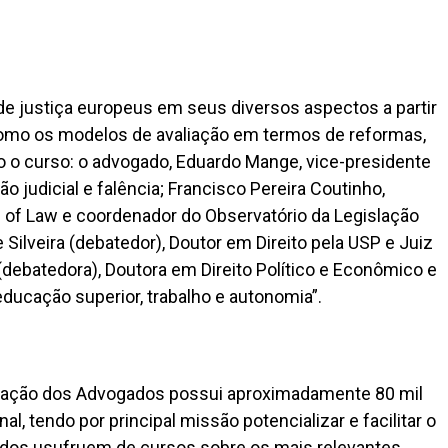
de justiça europeus em seus diversos aspectos a partir
como os modelos de avaliação em termos de reformas,
ão o curso: o advogado, Eduardo Mange, vice-presidente
 judicial e falência; Francisco Pereira Coutinho,
of Law e coordenador do Observatório da Legislação
Silveira (debatedor), Doutor em Direito pela USP e Juiz
debatedora), Doutora em Direito Político e Econômico e
 educação superior, trabalho e autonomia”.
iação dos Advogados possui aproximadamente 80 mil
al, tendo por principal missão potencializar e facilitar o
ados usufruem de cursos sobre os mais relevantes