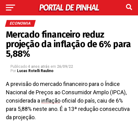
ECONOMIA
Mercado financeiro reduz
projeção da inflação de 6% para
5,88%
Publicado
4 anos atrás
em
26/09/22
Por
Lucas Rotelli Raulino
A previsão do mercado financeiro para o Índice
Nacional de Preços ao Consumidor Amplo (IPCA),
considerada a
inflação
oficial do país, caiu de 6%
para 5,88% neste ano. É a 13ª redução consecutiva
da projeção.