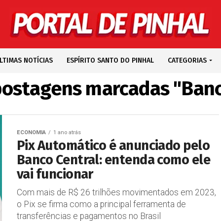
LTIMAS NOTÍCIAS
ESPÍRITO SANTO DO PINHAL
CATEGORIAS
postagens marcadas "Banc
ECONOMIA
1 ano atrás
Pix Automático é anunciado pelo
Banco Central: entenda como ele
vai funcionar
Com mais de R$ 26 trilhões movimentados em 2023,
o Pix se firma como a principal ferramenta de
transferências e pagamentos no Brasil