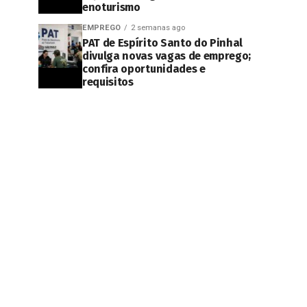
enoturismo
EMPREGO
2 semanas ago
PAT de Espírito Santo do Pinhal
divulga novas vagas de emprego;
confira oportunidades e
requisitos