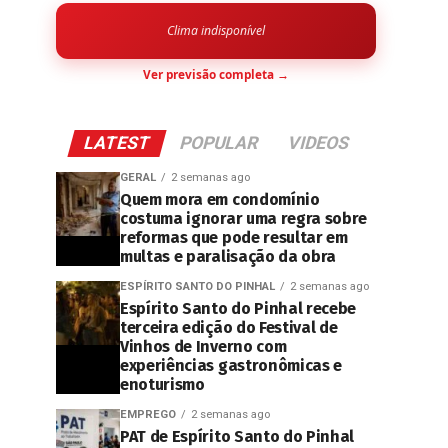
Clima indisponível
Ver previsão completa →
LATEST
POPULAR
VIDEOS
GERAL
2 semanas ago
Quem mora em condomínio
costuma ignorar uma regra sobre
reformas que pode resultar em
multas e paralisação da obra
ESPÍRITO SANTO DO PINHAL
2 semanas ago
Espírito Santo do Pinhal recebe
terceira edição do Festival de
Vinhos de Inverno com
experiências gastronômicas e
enoturismo
EMPREGO
2 semanas ago
PAT de Espírito Santo do Pinhal