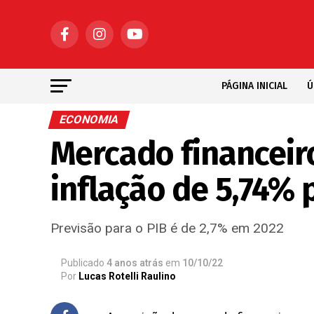
PÁGINA INICIAL
Ú
ECONOMIA
Mercado financeir
inflação de 5,74% 
Previsão para o PIB é de 2,7% em 2022
Publicado
4 anos atrás
em
10/10/22
Por
Lucas Rotelli Raulino