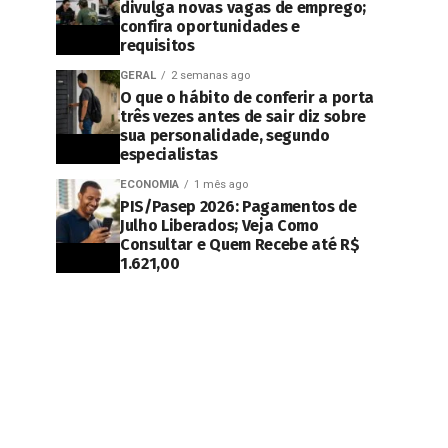
divulga novas vagas de emprego;
confira oportunidades e
requisitos
GERAL
2 semanas ago
O que o hábito de conferir a porta
três vezes antes de sair diz sobre
sua personalidade, segundo
especialistas
ECONOMIA
1 mês ago
PIS/Pasep 2026: Pagamentos de
Julho Liberados; Veja Como
Consultar e Quem Recebe até R$
1.621,00