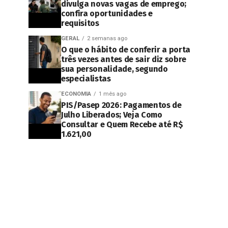
divulga novas vagas de emprego;
confira oportunidades e
requisitos
GERAL
2 semanas ago
O que o hábito de conferir a porta
três vezes antes de sair diz sobre
sua personalidade, segundo
especialistas
ECONOMIA
1 mês ago
PIS/Pasep 2026: Pagamentos de
Julho Liberados; Veja Como
Consultar e Quem Recebe até R$
1.621,00