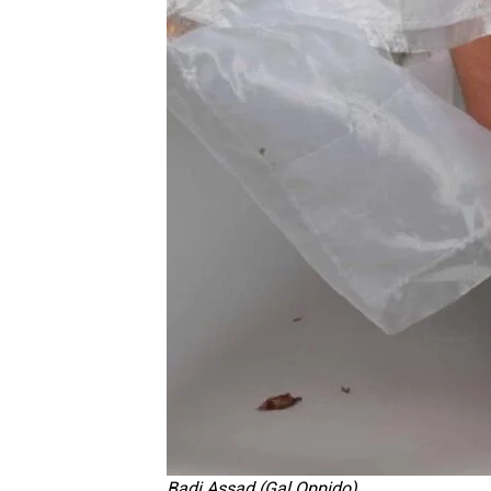
Badi Assad (Gal Oppido)