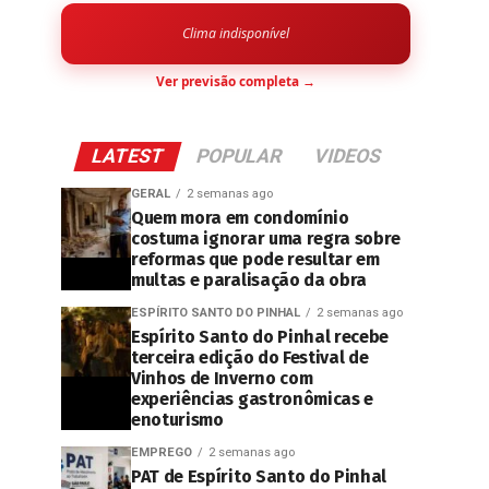
Clima indisponível
Ver previsão completa →
LATEST
POPULAR
VIDEOS
GERAL
2 semanas ago
Quem mora em condomínio
costuma ignorar uma regra sobre
reformas que pode resultar em
multas e paralisação da obra
ESPÍRITO SANTO DO PINHAL
2 semanas ago
Espírito Santo do Pinhal recebe
terceira edição do Festival de
Vinhos de Inverno com
experiências gastronômicas e
enoturismo
EMPREGO
2 semanas ago
PAT de Espírito Santo do Pinhal